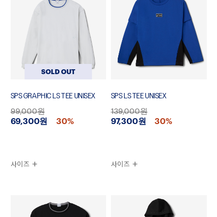
SOLD OUT
SPS GRAPHIC LS TEE UNISEX
SPS LS TEE UNISEX
99,000원
139,000원
69,300원
30%
97,300원
30%
사이즈
사이즈