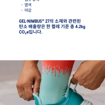
·
염색
·
봉제
와 관련된
·
마감
·
조립
 1.2kg
GEL-NIMBUS® 27의 소재와 관련된
GEL-NI
탄소 배출량은 한 켤레 기준 총 4.2kg
관련된 탄
매되므로
CO₂e입니다.
총 4.5k
를 활용하여
니다.