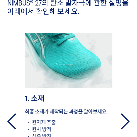
NIMBUS® 27의 탄소 발자국에 관한 설명을
아래에서 확인해 보세요.
1. 소재
2. 제작
최종 소재가 제작되는 과정을 알아보세요.
제품 제작
·
원자재 추출
·
재단
·
원사 방적
·
재봉
·
섬유 방직
·
접착