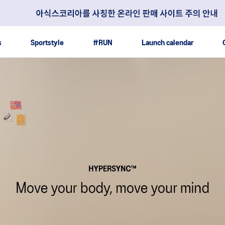
s
Sportstyle
#RUN
Launch calendar